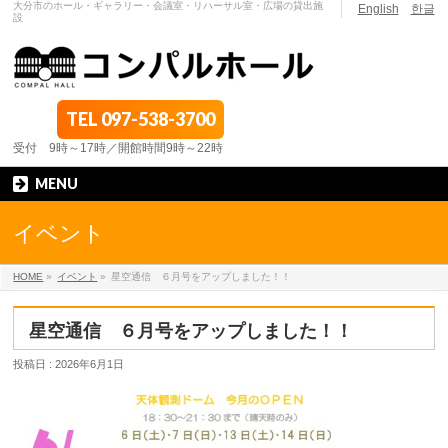
大分市のホール・ギャラリー・会議室・リハーサル室・広場の貸出施
English
한글
設
TEL
097-538-3700
受付 9時～17時／開館時間9時～22時
MENU
イベント
HOME
»
イベント
»
星空通信 ６月号をアップしました！！
星空通信 ６月号をアップしました！！
投稿日 : 2026年6月1日