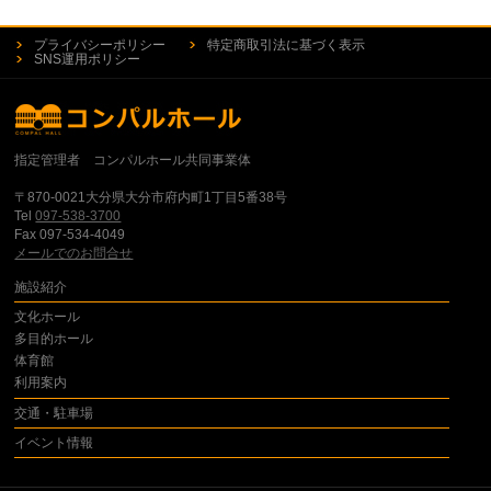
プライバシーポリシー
特定商取引法に基づく表示
SNS運用ポリシー
指定管理者 コンパルホール共同事業体
〒870-0021大分県大分市府内町1丁目5番38号
Tel
097-538-3700
Fax 097-534-4049
メールでのお問合せ
施設紹介
文化ホール
多目的ホール
体育館
利用案内
交通・駐車場
イベント情報