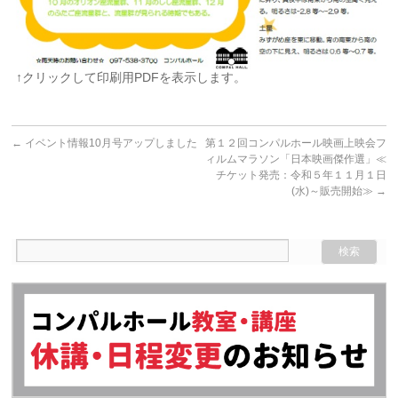
↑クリックして印刷用PDFを表示します。
←
イベント情報10月号アップしました
第１２回コンパルホール映画上映会フ
ィルムマラソン「日本映画傑作選」≪
チケット発売：令和５年１１月１日
(水)～販売開始≫
→