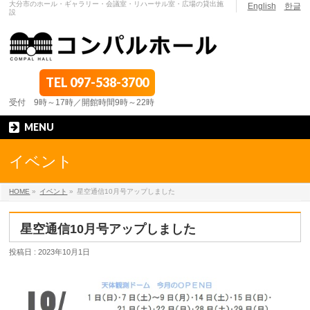
大分市のホール・ギャラリー・会議室・リハーサル室・広場の貸出施
English
한글
設
TEL
097-538-3700
受付 9時～17時／開館時間9時～22時
MENU
イベント
HOME
»
イベント
»
星空通信10月号アップしました
星空通信10月号アップしました
投稿日 : 2023年10月1日