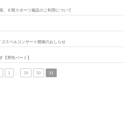
階、６階スポーツ施設のご利用について
ワールドゴスペルコンサート開催のおしらせ
す【男性パート】
1
…
29
30
31