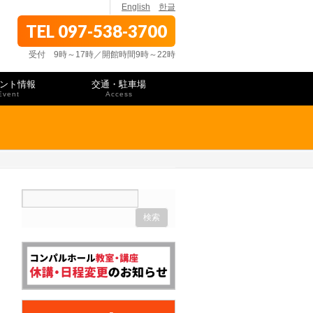
English
한글
TEL 097-538-3700
受付 9時～17時／開館時間9時～22時
ント情報
交通・駐車場
Event
Access