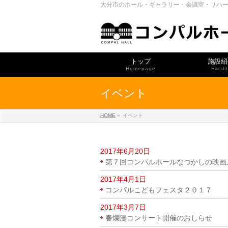
大分市のホール・ギャラリー・会議室・リハ
トップ
施設紹
Homepage
Facili
イベント
HOME
»
イベント
2017年6月20日
第７回コンパルホールなつかしの映画
2017年4月1日
コンパルこどもフェスタ２０１７
2017年3月7日
春爛漫コンサート開催のおしらせ