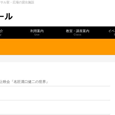
ーサル室・広場の貸出施設
介
利用案内
教室・講座案内
イベ
ty
Use
Class
上映会『名匠溝口健二の世界』