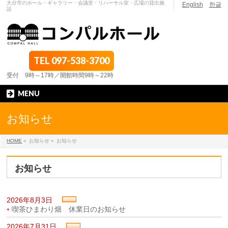
大分市のホール・ギャラリー・会議室・リハーサル室・広場の貸出施
English
한글
設
TEL
097-538-3700
受付 9時～17時／開館時間9時～22時
MENU
お知らせ
HOME
»
お知らせ »
お知らせ
お知らせ
2026年8月3日
喫茶ひまわり畑 休業日のお知らせ
2026年7月31日