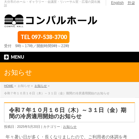
大分市のホール・ギャラリー・会議室・リハーサル室・広場の貸出施
English
한글
設
TEL
097-538-3700
受付 9時～17時／開館時間9時～22時
MENU
お知らせ
HOME
»
お知らせ »
お知らせ
»
令和７年１０月１６日（木）～３１日（金）期間の冷房適用開始のお知らせ
令和７年１０月１６日（木）～３１日（金）期
間の冷房適用開始のお知らせ
投稿日 : 2025年5月20日 | カテゴリー :
お知らせ
年々暑い日が多く・長くなりましたので、ご利用者の体調を考