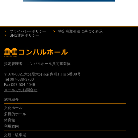
プライバシーポリシー
特定商取引法に基づく表示
SNS運用ポリシー
指定管理者 コンパルホール共同事業体
〒870-0021大分県大分市府内町1丁目5番38号
Tel
097-538-3700
Fax 097-534-4049
メールでのお問合せ
施設紹介
文化ホール
多目的ホール
体育館
利用案内
交通・駐車場